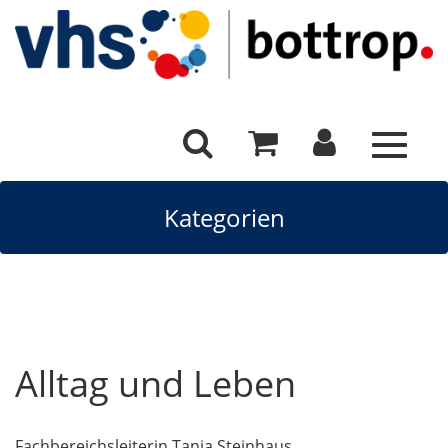
Toggle
navigat
Kategorien
Alltag und Leben
Fachbereichsleiterin Tanja Steinhaus