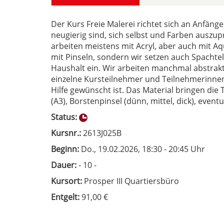
Der Kurs Freie Malerei richtet sich an Anfäng
neugierig sind, sich selbst und Farben auszup
arbeiten meistens mit Acryl, aber auch mit Aq
mit Pinseln, sondern wir setzen auch Spach
Haushalt ein. Wir arbeiten manchmal abstrak
einzelne Kursteilnehmer und Teilnehmerinnen 
Hilfe gewünscht ist. Das Material bringen die 
(A3), Borstenpinsel (dünn, mittel, dick), event
Status:
Kursnr.:
2613J025B
Beginn:
Do.
, 19.02.2026, 18:30 - 20:45 Uhr
Dauer:
- 10 -
Kursort:
Prosper III Quartiersbüro
Entgelt:
91,00 €