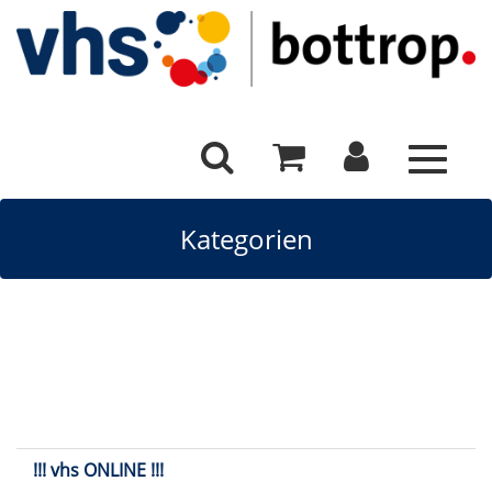
Toggle
navigat
Kategorien
!!! vhs ONLINE !!!