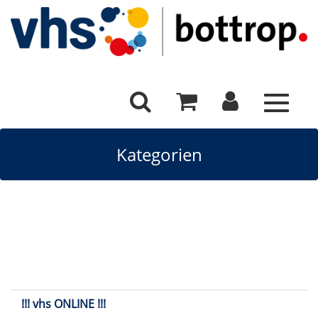
Toggle
navigat
Kategorien
!!! vhs ONLINE !!!