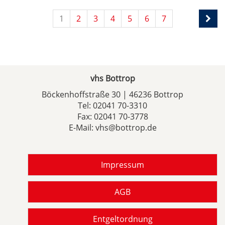
1
2
3
4
5
6
7
vhs Bottrop
Böckenhoffstraße 30 | 46236 Bottrop
Tel:
02041 70-3310
Fax: 02041 70-3778
E-Mail:
vhs@bottrop.de
Impressum
AGB
Entgeltordnung