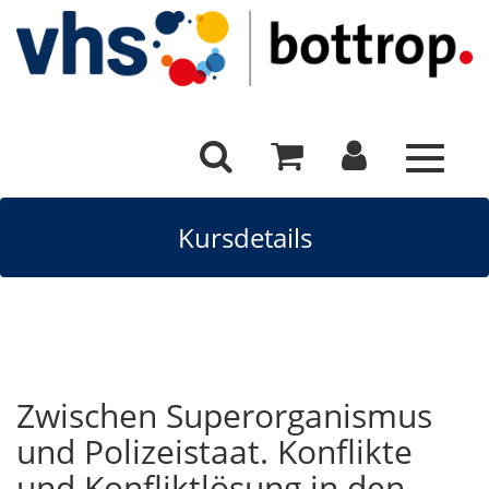
Toggle
navigat
Kursdetails
Zwischen Superorganismus
und Polizeistaat. Konflikte
und Konfliktlösung in den