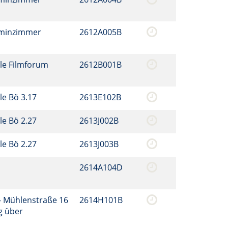
aminzimmer
2612A005B
le Filmforum
2612B001B
le Bö 3.17
2613E102B
le Bö 2.27
2613J002B
le Bö 2.27
2613J003B
2614A104D
- Mühlenstraße 16
2614H101B
g über