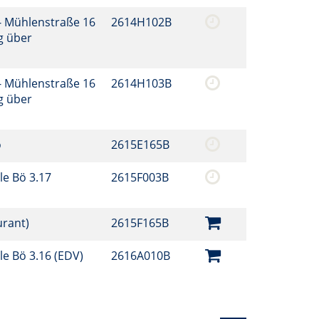
- Mühlenstraße 16
2614H102B
g über
- Mühlenstraße 16
2614H103B
g über
o
2615E165B
le Bö 3.17
2615F003B
urant)
2615F165B
e Bö 3.16 (EDV)
2616A010B