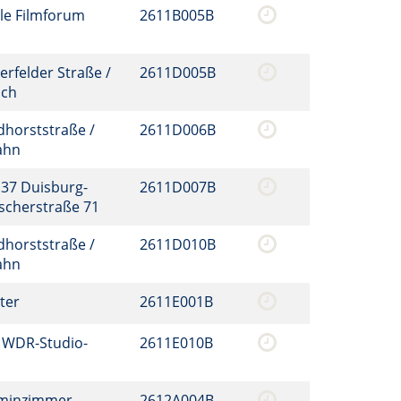
le Filmforum
2611B005B
erfelder Straße /
2611D005B
sch
dhorststraße /
2611D006B
bahn
137 Duisburg-
2611D007B
mscherstraße 71
dhorststraße /
2611D010B
bahn
eter
2611E001B
 WDR-Studio-
2611E010B
aminzimmer
2612A004B