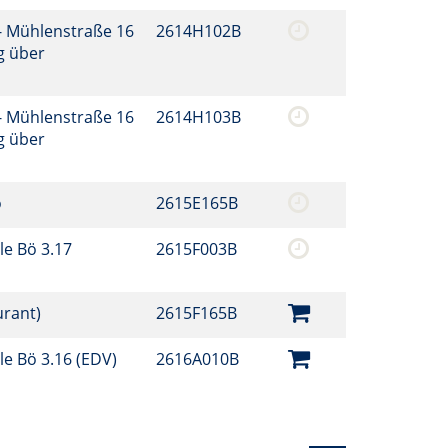
- Mühlenstraße 16
2614H102B
g über
- Mühlenstraße 16
2614H103B
g über
o
2615E165B
le Bö 3.17
2615F003B
urant)
2615F165B
e Bö 3.16 (EDV)
2616A010B