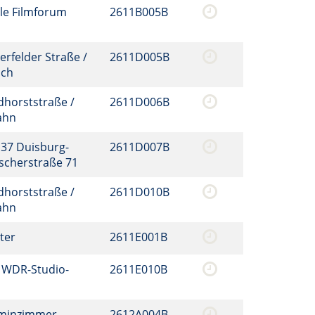
le Filmforum
2611B005B
erfelder Straße /
2611D005B
sch
dhorststraße /
2611D006B
bahn
137 Duisburg-
2611D007B
mscherstraße 71
dhorststraße /
2611D010B
bahn
eter
2611E001B
 WDR-Studio-
2611E010B
aminzimmer
2612A004B