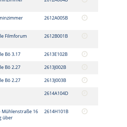
aminzimmer
2612A005B
le Filmforum
2612B001B
le Bö 3.17
2613E102B
le Bö 2.27
2613J002B
le Bö 2.27
2613J003B
2614A104D
- Mühlenstraße 16
2614H101B
g über