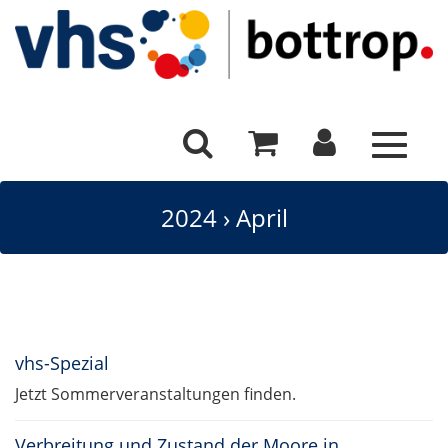
Toggle
navigat
2024
›
April
vhs-Spezial
Jetzt Sommerveranstaltungen finden.
Verbreitung und Zustand der Moore in