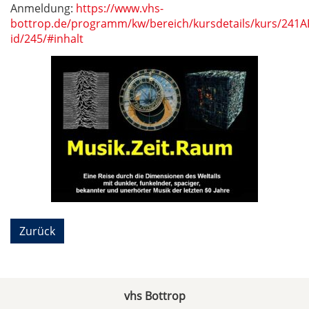
Anmeldung:
https://www.vhs-
bottrop.de/programm/kw/bereich/kursdetails/kurs/241
id/245/#inhalt
Zurück
vhs Bottrop